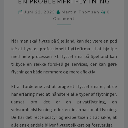
EN PROBLEMFRI FLYTNING
F
E
C
Juni 22, 2025
Martin Thomsen
0
S
O
Comment
S
M
M
I
E
O
N
T
N
Når man skal flytte på Sjælland, kan det være en god
S
E
idé at hyre et professionelt flyttefirma til at hjælpe
L
med hele processen. Et flyttefirma på Sjælland kan
T
F
tilbyde en række forskellige services, der kan gøre
L
flytningen både nemmere og mere effektiv.
Y
T
Et af fordelene ved at bruge et flyttefirma er, at de
T
har erfaring med at håndtere alle typer af flytninger,
E
F
uanset om det er en privatflytning, en
I
virksomhedsflytning eller en international flytning.
R
De har det rette udstyr og ekspertisen til at sikre, at
M
alle ens ejendele bliver flyttet sikkert og forsvarligt.
A