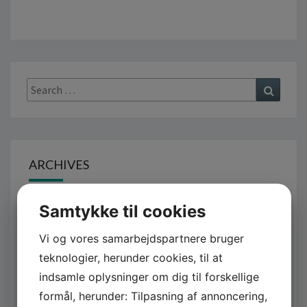
G
Search
Search
for:
ARCHIVES
Samtykke til cookies
juli 2026
april 2026
Vi og vores samarbejdspartnere bruger
teknologier, herunder cookies, til at
februar 2026
indsamle oplysninger om dig til forskellige
januar 2026
formål, herunder: Tilpasning af annoncering,