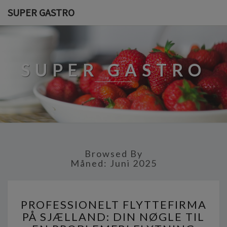
SUPER GASTRO
SUPER GASTRO
Browsed By
Måned:
Juni 2025
P
PROFESSIONELT FLYTTEFIRMA
R
PÅ SJÆLLAND: DIN NØGLE TIL
O