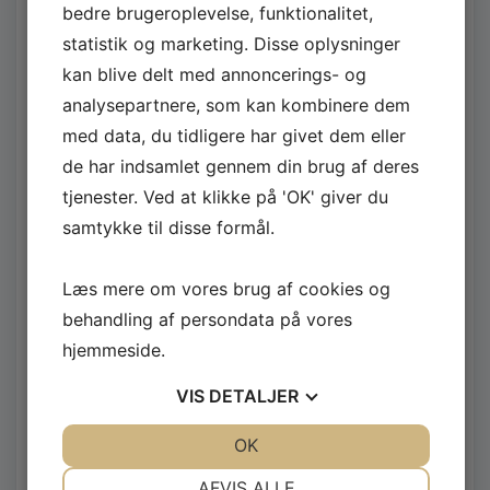
bedre brugeroplevelse, funktionalitet,
december 2025
statistik og marketing. Disse oplysninger
september 2025
kan blive delt med annoncerings- og
juli 2025
analysepartnere, som kan kombinere dem
med data, du tidligere har givet dem eller
juni 2025
de har indsamlet gennem din brug af deres
marts 2025
tjenester. Ved at klikke på 'OK' giver du
samtykke til disse formål.
august 2024
maj 2024
Læs mere om vores brug af cookies og
januar 2024
behandling af persondata på vores
hjemmeside.
december 2023
VIS
DETALJER
november 2023
september 2023
JA
NEJ
OK
JA
NEJ
NØDVENDIGE
PRÆFERENCER
april 2023
AFVIS ALLE