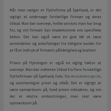
P
Å
Når man vælger et flyttefirma på Sjælland, er det
S
vigtigt at undersøge forskellige firmaer og deres
J
tilbud. Man bør overveje, hvilke services man har brug
Æ
for, og om firmaet kan imødekomme ens specifikke
L
L
behov. Det kan også være en god idé at læse
A
anmeldelser og anbefalinger fra tidligere kunder for
N
at få et indtryk af firmaets pålidelighed og kvalitet.
D
:
Prisen på flytningen er også en vigtig faktor at
D
I
overveje. Man bør indhente tilbud fra flere forskellige
N
flyttefirmaer på Sjælland, f.eks. fra
deraskedrenge.dk
,
N
og sammenligne priser og vilkår. Det er vigtigt at
Ø
være opmærksom på, hvad prisen inkluderer, og om
G
der er ekstra omkostninger, man skal være
L
E
opmærksom på.
T