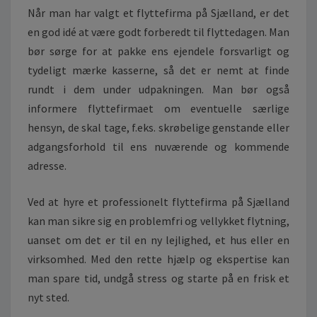
I
Når man har valgt et flyttefirma på Sjælland, er det
L
en god idé at være godt forberedt til flyttedagen. Man
E
bør sørge for at pakke ens ejendele forsvarligt og
N
P
tydeligt mærke kasserne, så det er nemt at finde
R
rundt i dem under udpakningen. Man bør også
O
informere flyttefirmaet om eventuelle særlige
B
hensyn, de skal tage, f.eks. skrøbelige genstande eller
L
E
adgangsforhold til ens nuværende og kommende
M
adresse.
F
R
Ved at hyre et professionelt flyttefirma på Sjælland
I
kan man sikre sig en problemfri og vellykket flytning,
F
L
uanset om det er til en ny lejlighed, et hus eller en
Y
virksomhed. Med den rette hjælp og ekspertise kan
T
man spare tid, undgå stress og starte på en frisk et
N
nyt sted.
I
N