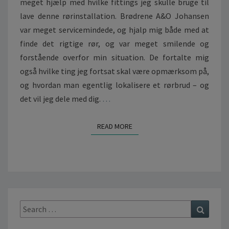
meget hjælp med hvilke fittings jeg skulle bruge til
lave denne rørinstallation. Brødrene A&O Johansen
var meget servicemindede, og hjalp mig både med at
finde det rigtige rør, og var meget smilende og
forstående overfor min situation. De fortalte mig
også hvilke ting jeg fortsat skal være opmærksom på,
og hvordan man egentlig lokalisere et rørbrud – og
det vil jeg dele med dig.
…
READ MORE
READ MORE
Search
Search
for: