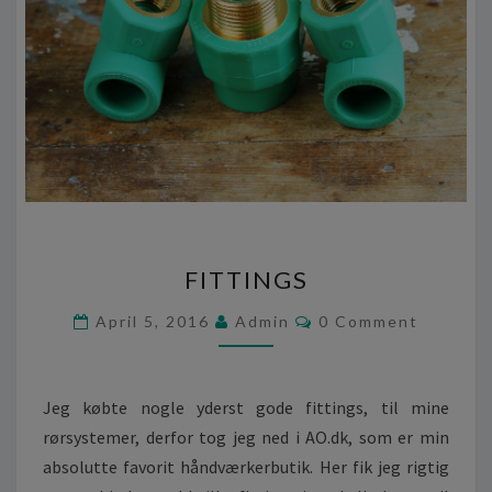
F
FITTINGS
I
T
C
April 5, 2016
Admin
0 Comment
T
O
M
I
M
N
E
N
G
Jeg købte nogle yderst gode fittings, til mine
T
S
S
rørsystemer, derfor tog jeg ned i AO.dk, som er min
absolutte favorit håndværkerbutik. Her fik jeg rigtig