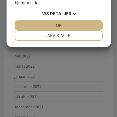
hjemmeside.
november 2022
VIS
DETALJER
oktober 2022
september 2022
JA
NEJ
OK
JA
NEJ
NØDVENDIGE
PRÆFERENCER
juli 2022
AFVIS ALLE
JA
NEJ
JA
NEJ
juni 2022
MARKETING
STATISTIK
maj 2022
marts 2022
januar 2022
december 2021
oktober 2021
september 2021
februar 2021