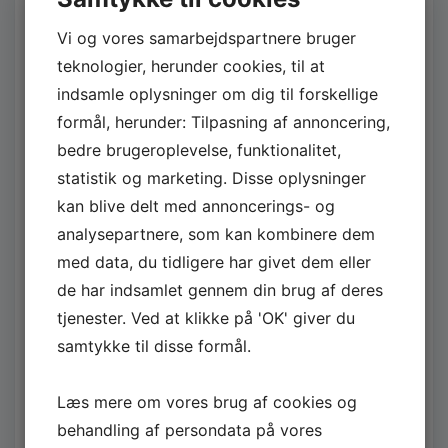
august 2024
Vi og vores samarbejdspartnere bruger
teknologier, herunder cookies, til at
maj 2024
indsamle oplysninger om dig til forskellige
januar 2024
formål, herunder: Tilpasning af annoncering,
bedre brugeroplevelse, funktionalitet,
december 2023
statistik og marketing. Disse oplysninger
november 2023
kan blive delt med annoncerings- og
september 2023
analysepartnere, som kan kombinere dem
med data, du tidligere har givet dem eller
april 2023
de har indsamlet gennem din brug af deres
marts 2023
tjenester. Ved at klikke på 'OK' giver du
samtykke til disse formål.
februar 2023
januar 2023
Læs mere om vores brug af cookies og
december 2022
behandling af persondata på vores