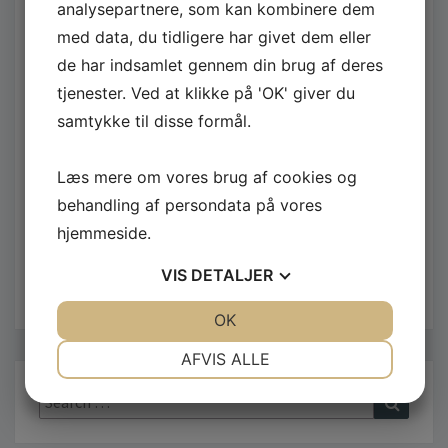
arrangementstype. For Event Republic er det
analysepartnere, som kan kombinere dem
ligegyldigt, om du skal have hjælp til at arrangere
med data, du tidligere har givet dem eller
madmesser, firmafester, eller de mere private
de har indsamlet gennem din brug af deres
seancer, såsom bryllupper, barnedåb, fødselsdage
tjenester. Ved at klikke på 'OK' giver du
eller jubilæer. Event Republic står klar til at hjælpe
samtykke til disse formål.
dig. Derfor kan jeg kun anbefale dig at kontakt dem
allerede i dag – så får du ti procent i rabat, fordi du er
Læs mere om vores brug af cookies og
ny kunde hos dette fantastiske eventfirma i
behandling af persondata på vores
København.
hjemmeside.
VIS
DETALJER
JA
NEJ
OK
JA
NEJ
NØDVENDIGE
PRÆFERENCER
AFVIS ALLE
JA
NEJ
JA
NEJ
Search
Search
for:
MARKETING
STATISTIK