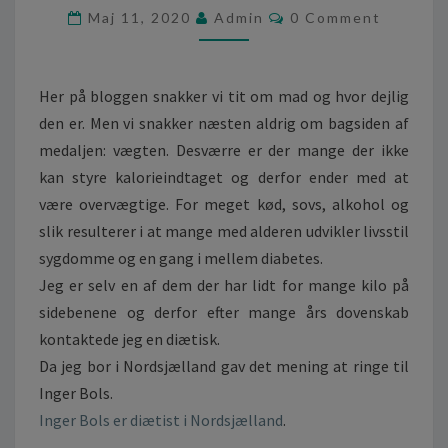
D
C
Maj 11, 2020
Admin
0 Comment
M
O
E
M
M
D
E
V
N
Her på bloggen snakker vi tit om mad og hvor dejlig
T
Æ
S
den er. Men vi snakker næsten aldrig om bagsiden af
G
medaljen: vægten. Desværre er der mange der ikke
T
kan styre kalorieindtaget og derfor ender med at
E
N
være overvægtige. For meget kød, sovs, alkohol og
?
slik resulterer i at mange med alderen udvikler livsstil
K
sygdomme og en gang i mellem diabetes.
O
Jeg er selv en af dem der har lidt for mange kilo på
S
T
sidebenene og derfor efter mange års dovenskab
V
kontaktede jeg en diætisk.
E
Da jeg bor i Nordsjælland gav det mening at ringe til
J
Inger Bols.
L
E
Inger Bols er diætist i Nordsjælland
.
D