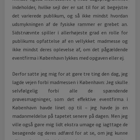
D
indeholder, hvilke sejl der er sat til for at begejstre
E
R
det varierede publikum, og så ikke mindst hvordan
udsmykningen af de fysiske rammer er grebet an.
Sidstnævnte spiller i allerhøjeste grad en rolle for
publikums opfattelse af en vellykket madmesse og
ikke mindst deres oplevelse af, om det pågældende
eventfirma i København lykkes med opgaven eller ej.
Derfor satte jeg mig for at gøre tre ting den dag, jeg
lagde vejen forbi madmessen i København: Jeg skulle
selvfølgelig forbi alle de spændende
prøvesmagninger, som det effektive eventfirma i
København havde linet op til – jeg havde jo en
madanmeldelse på tapetet senere på dagen. Men jeg
ville også gøre mig lidt ekstra umage og iagttage de
besøgende og deres adfærd for at se, om jeg kunne