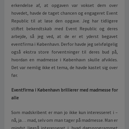
N
erkendelse af, at opgaven var vokset dem over
Å
hovedet, havde de taget chancen og engageret Event
R
Republic til at løse den opgave. Jeg har tidligere
N
stiftet bekendtskab med Event Republic og deres
Y
E
arbejde, så jeg ved, at de er et yderst begavet
K
eventfirma i København. Derfor havde jeg selvfølgelig
U
også ekstra store forventninger til deres bud på,
L
hvordan en madmesse i København skulle afvikles.
I
N
Det var nemlig ikke et tema, de havde kastet sig over
A
før.
R
I
Eventfirma i København brillierer med madmesse for
S
alle
K
E
H
Som madskribent er man jo ikke kun interesseret i –
Ø
nå, ja… mad, selv om man tager på madmesse. Man er
J
mindst ligeså interesseret i, hvad dagsprogrammet