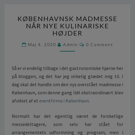
K
KØBENHAVNSK MADMESSE
Ø
NÅR NYE KULINARISKE
B
HØJDER
E
N
C
Maj 4, 2020
Admin
0 Comment
H
O
A
M
M
V
E
N
N
Så er vi endelig tilbage i det gastronomiske hjørne her
T
S
S
på bloggen, og det har jeg virkelig glædet mig til. I
K
dag skal det handle om den nys overstået madmesse i
M
A
København, som denne gang lidt ekstraordinært blev
D
afviklet af et
eventfirma i København
.
M
E
Normalt har det egentlig været de forskellige
S
messedeltagere, som selv har stået for
S
E
arrangementets udformning og program, men i