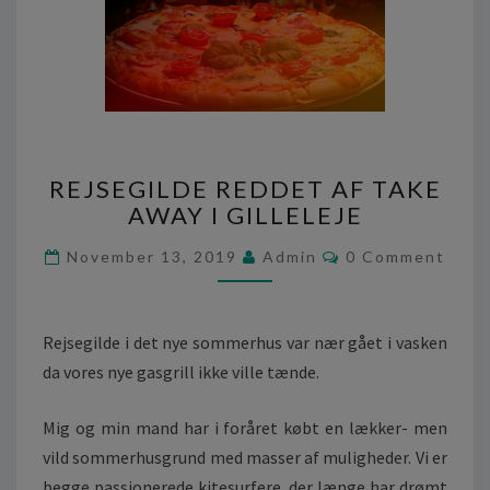
R
REJSEGILDE REDDET AF TAKE
E
AWAY I GILLELEJE
J
S
C
November 13, 2019
Admin
0 Comment
E
O
G
M
M
I
E
L
N
Rejsegilde i det nye sommerhus var nær gået i vasken
T
D
S
da vores nye gasgrill ikke ville tænde.
E
R
Mig og min mand har i foråret købt en lækker- men
E
D
vild sommerhusgrund med masser af muligheder. Vi er
D
begge passionerede kitesurfere, der længe har drømt