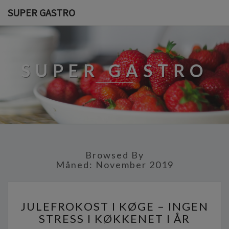
SUPER GASTRO
SUPER GASTRO
Browsed By
Måned:
November 2019
J
JULEFROKOST I KØGE – INGEN
U
STRESS I KØKKENET I ÅR
L