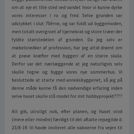
E
om at eje et lille sted ved vandet hvor vi kunne dyrke
T
vores interesser i ro og fred. Selve grunden var
A
udstykket i slut 70érne, og var fuldt ud byggemoden,
F
T
men totalt overgroet af tjørnekrat og store træer der
A
fyldte størstedelen af grunden. Da jeg selv er
K
møbelsnedker af profession, har jeg altid drømt om
E
at prøve kræfter med byggeri af en større skala.
A
W
Derfor var det nærlæggende at jeg naturligvis selv
A
skulle tegne og bygge vores nye sommerhus. Vi
Y
besluttede at starte med anneksbyggeriet, så jeg på
I
denne måde kunne få den nødvendige erfaring inden
G
I
selve huset skulle stå model for mit hobbyprojekt????
L
L
Alt gik, utroligt nok, efter planen, og huset stod
E
(mere eller mindre) færdigt til det aftalte rejsegilde d.
L
23/8-19. Vi havde inviteret alle naboerne fra vejen til
E