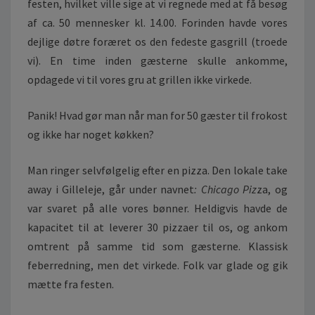
J
festen, hvilket ville sige at vi regnede med at få besøg
E
af ca. 50 mennesker kl. 14.00. Forinden havde vores
dejlige døtre foræret os den fedeste gasgrill (troede
vi). En time inden gæsterne skulle ankomme,
opdagede vi til vores gru at grillen ikke virkede.
Panik! Hvad gør man når man for 50 gæster til frokost
og ikke har noget køkken?
Man ringer selvfølgelig efter en pizza. Den lokale take
away i Gilleleje, går under navnet
: Chicago Piz
za, og
var svaret på alle vores bønner. Heldigvis havde de
kapacitet til at leverer 30 pizzaer til os, og ankom
omtrent på samme tid som gæsterne. Klassisk
feberredning, men det virkede. Folk var glade og gik
mætte fra festen.