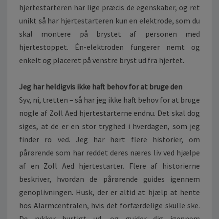
hjertestarteren har lige præcis de egenskaber, og ret
unikt så har hjertestarteren kun en elektrode, som du
skal montere på brystet af personen med
hjertestoppet. Én-elektroden fungerer nemt og
enkelt og placeret på venstre bryst ud fra hjertet.
Jeg har heldigvis ikke haft behov for at bruge den
Syv, ni, tretten – så har jeg ikke haft behov for at bruge
nogle af Zoll Aed hjertestarterne endnu. Det skal dog
siges, at de er en stor tryghed i hverdagen, som jeg
finder ro ved. Jeg har hørt flere historier, om
pårørende som har reddet deres næres liv ved hjælpe
af en Zoll Aed hjertestarter. Flere af historierne
beskriver, hvordan de pårørende guides igennem
genoplivningen. Husk, der er altid at hjælp at hente
hos Alarmcentralen, hvis det forfærdelige skulle ske.
De rykker hurtigt ud, og guider dig igennem