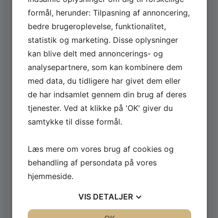
klarede hyggen. Konerne fik lov at blive hjemme med
S
formål, herunder: Tilpasning af annoncering,
ungerne i dagens anledning, så det var bare mig og
D
bedre brugeroplevelse, funktionalitet,
A
mine bedste hjemmedrenge der havde fået
G
statistik og marketing. Disse oplysninger
udgangstilladelse fra hjemmefronten. Søren havde
-
kan blive delt med annoncerings- og
også fået drengene fra fodbold og et par stykker fra
D
analysepartnere, som kan kombinere dem
folkeskolen med i dagens anledning.
E
med data, du tidligere har givet dem eller
A
L
Henning stod for musikken, og den fik da heller ikke
de har indsamlet gennem din brug af deres
E
for lidt da vi kl. 02.00 fyrede op for L:Ron:Harald´s
tjenester. Ved at klikke på 'OK' giver du
L
legendariske hit: “Mæ å Min Kadett” fra 1998. En aften
samtykke til disse formål.
L
i absolut topklasse!
E
R
Læs mere om vores brug af cookies og
N
Det er slet ikke så skidt at blive 40- bortset fra de
behandling af persondata på vores
O
ligeledes legendariske tømmermænd dagen derpå, så
hjemmeside.
D
ville jeg ikke have været aftenen foruden. Tak til Søren
E
VIS
DETALJER
og Henning, og ikke mindst byens pølsevogn for en
A
L
aften i særklasse. Og til alle jer derude kan jeg varmt
JA
NEJ
JA
NEJ