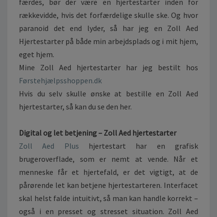
færdes, bør der være en hjertestarter inden for
S
rækkevidde, hvis det forfærdelige skulle ske. Og hvor
T
paranoid det end lyder, så har jeg en Zoll Aed
A
Hjertestarter på både min arbejdsplads og i mit hjem,
R
T
eget hjem.
E
Mine Zoll Aed hjertestarter har jeg bestilt hos
R
Førstehjælpsshoppen.dk
–
Hvis du selv skulle ønske at bestille en Zoll Aed
A
N
hjertestarter, så kan du se den her.
M
E
Digital og let betjening – Zoll Aed hjertestarter
L
Zoll Aed Plus
hjertestart har en grafisk
D
brugeroverflade, som er nemt at vende. Når et
E
L
menneske får et hjertefald, er det vigtigt, at de
S
pårørende let kan betjene hjertestarteren. Interfacet
E
skal helst falde intuitivt, så man kan handle korrekt –
!
også i en presset og stresset situation. Zoll Aed