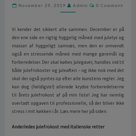
E
C
November 29, 2019
Admin
0 Comment
F
O
R
M
M
O
E
K
N
Vi kender det sikkert alle sammen. December er på
T
O
S
den ene side en rigtig hyggelig måned med julelys og
S
masser af hyggeligt samvær, men den er omvendt
T
også en stressende måned med mange gøremål og
I
K
forberedelser. Der skal købes julegaver, handles ind til
Ø
både julefrokoster og juleaften – og ikke nok med det
G
skal der også pyntes op efter alle kunstens regler. Jeg
E
kan dog (heldigvis!) allerede krydse forberedelserne
–
I
til årets julefrokost af på min liste! Jeg har nemlig
N
overladt opgaven til professionelle, så der bliver ikke
G
stress i mit køkken i år. Læs mere her på siden.
E
N
Anderledes julefrokost med italienske retter
S
T