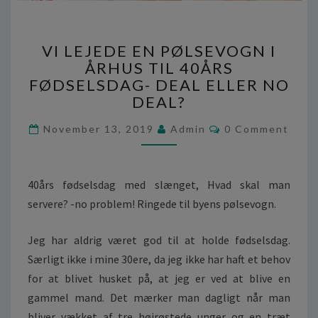
V
VI LEJEDE EN PØLSEVOGN I
I
ÅRHUS TIL 40ÅRS
L
FØDSELSDAG- DEAL ELLER NO
E
J
DEAL?
E
C
November 13, 2019
D
Admin
0 Comment
O
E
M
M
E
E
N
N
40års fødselsdag med slænget, Hvad skal man
T
P
S
servere? -no problem! Ringede til byens pølsevogn.
Ø
L
S
Jeg har aldrig været god til at holde fødselsdag.
E
Særligt ikke i mine 30ere, da jeg ikke har haft et behov
V
for at blivet husket på, at jeg er ved at blive en
O
gammel mand. Det mærker man dagligt når man
G
bliver vækket af tre højrøstede unger og en træt
N