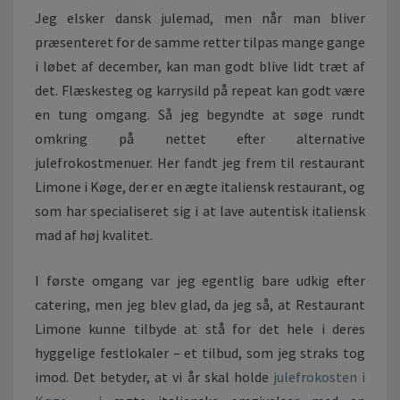
R
Jeg elsker dansk julemad, men når man bliver
E
præsenteret for de samme retter tilpas mange gange
S
i løbet af december, kan man godt blive lidt træt af
S
det. Flæskesteg og karrysild på repeat kan godt være
I
K
en tung omgang. Så jeg begyndte at søge rundt
Ø
omkring på nettet efter alternative
K
julefrokostmenuer. Her fandt jeg frem til restaurant
K
Limone i Køge, der er en ægte italiensk restaurant, og
E
N
som har specialiseret sig i at lave autentisk italiensk
E
mad af høj kvalitet.
T
I
I første omgang var jeg egentlig bare udkig efter
Å
catering, men jeg blev glad, da jeg så, at Restaurant
R
Limone kunne tilbyde at stå for det hele i deres
hyggelige festlokaler – et tilbud, som jeg straks tog
imod. Det betyder, at vi år skal holde
julefrokosten i